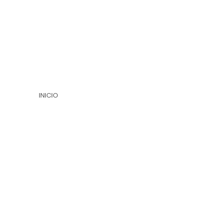
INICIO
TIENDA DE PARTITURAS
TIENDA DE AUDIO
SERVICIOS
SOBRE MI