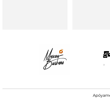
Apóyame 