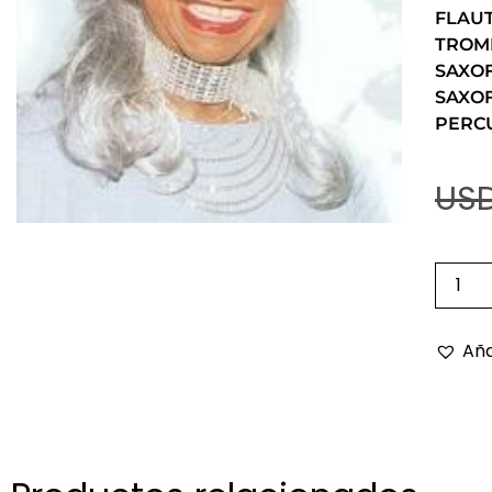
FLAU
TROM
SAXO
SAXO
PERC
USD
Aña