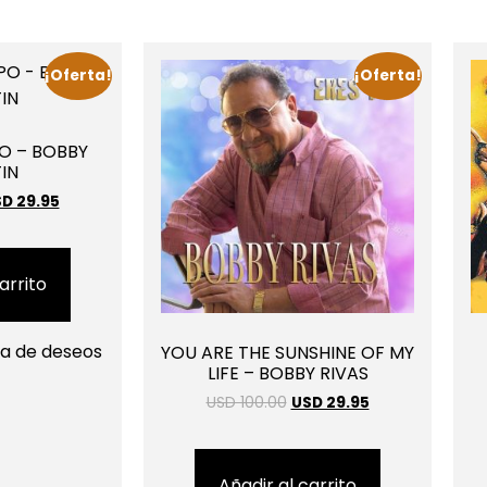
¡Oferta!
¡Oferta!
O – BOBBY
IN
D 29.95
arrito
sta de deseos
YOU ARE THE SUNSHINE OF MY
LIFE – BOBBY RIVAS
USD 100.00
USD 29.95
Añadir al carrito