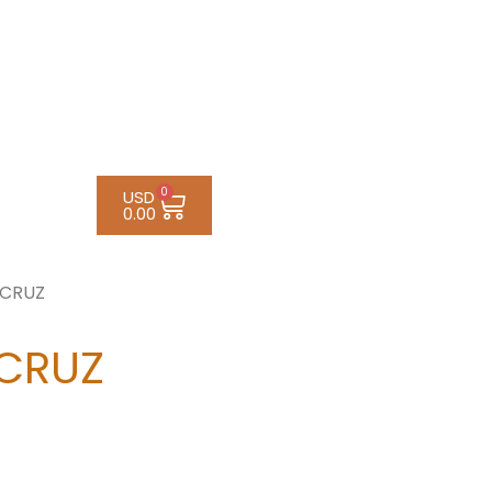
0
USD
0.00
 CRUZ
 CRUZ