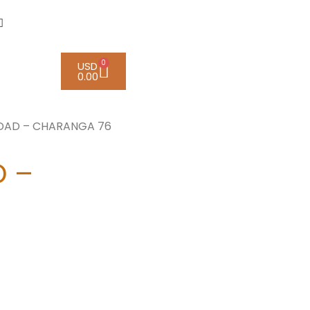
0
USD
0.00
DAD – CHARANGA 76
D –