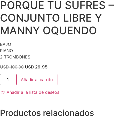
PORQUE TU SUFRES –
CONJUNTO LIBRE Y
MANNY OQUENDO
BAJO
PIANO
2 TROMBONES
El
El
USD 100.00
USD 29.95
precio
precio
PORQUE
original
actual
Añadir al carrito
TU
SUFRES
era:
es:
-
USD
USD
Añadir a la lista de deseos
CONJUNTO
LIBRE
100.00.
29.95.
Y
MANNY
OQUENDO
Productos relacionados
cantidad