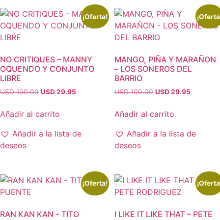
¡Oferta!
¡Oferta
NO CRITIQUES – MANNY
MANGO, PIÑA Y MARAÑON
OQUENDO Y CONJUNTO
– LOS SONEROS DEL
LIBRE
BARRIO
El
El
El
El
USD 100.00
USD 29.95
USD 100.00
USD 29.95
precio
precio
precio
precio
original
actual
original
actual
Añadir al carrito
Añadir al carrito
era:
es:
era:
es:
USD
USD
USD
USD
Añadir a la lista de
Añadir a la lista de
100.00.
29.95.
100.00.
29.95.
deseos
deseos
¡Oferta!
¡Oferta
RAN KAN KAN – TITO
I LIKE IT LIKE THAT – PETE