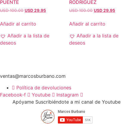
PUENTE
RODRIGUEZ
El
El
El
El
USD 100.00
USD 29.95
USD 100.00
USD 29.95
precio
precio
precio
precio
original
actual
original
actual
Añadir al carrito
Añadir al carrito
era:
es:
era:
es:
USD
USD
USD
USD
Añadir a la lista de
Añadir a la lista de
100.00.
29.95.
100.00.
29.95.
deseos
deseos
ventas@marcosburbano.com
Política de devoluciones
Facebook-f
Youtube
Instagram
Apóyame Suscribiéndote a mi canal de Youtube