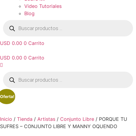
Video Tutoriales
Blog
Búsqueda
de
productos
USD 0.00
0
Carrito
USD 0.00
0
Carrito
Búsqueda
de
productos
¡Oferta!
Inicio
/
Tienda
/
Artistas
/
Conjunto Libre
/ PORQUE TU
SUFRES – CONJUNTO LIBRE Y MANNY OQUENDO