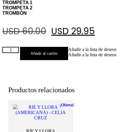
TROMPETA 1
TROMPETA 2
TROMBÓN
El
El
USD 60.00
USD 29.95
precio
precio
LA
Añadir a la lista de deseos
Añadir al carrito
original
actual
CADENITA
Añadir a la lista de deseos
-
LA
era:
es:
SONORA
DINAMITA
USD
USD
cantidad
Productos relacionados
60.00.
29.95.
¡Oferta!
RIE Y LLORA