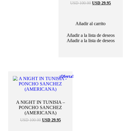
El
El
USD 100.00
USD 29.95
precio
precio
original
actual
era:
es:
USD
USD
Añadir al carrito
100.00.
29.95.
Añadir a la lista de deseos
Añadir a la lista de deseos
¡Oferta!
A NIGHT IN TUNISIA –
PONCHO SANCHEZ
(AMERICANA)
El
El
USD 100.00
USD 29.95
precio
precio
original
actual