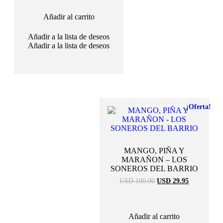
era:
es:
USD
USD
Añadir al carrito
100.00.
29.95.
Añadir a la lista de deseos
Añadir a la lista de deseos
¡Oferta!
MANGO, PIÑA Y
MARAÑON – LOS
SONEROS DEL BARRIO
El
El
USD 100.00
USD 29.95
precio
precio
original
actual
era:
es:
USD
USD
Añadir al carrito
100.00.
29.95.