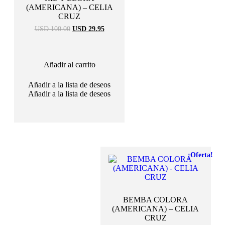
(AMERICANA) – CELIA
CRUZ
El
El
USD 100.00
USD 29.95
precio
precio
original
actual
era:
es:
USD
USD
Añadir al carrito
100.00.
29.95.
Añadir a la lista de deseos
Añadir a la lista de deseos
¡Oferta!
BEMBA COLORA
(AMERICANA) – CELIA
CRUZ