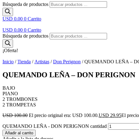
Búsqueda de productos
USD 0.00
0
Carrito
USD 0.00
0
Carrito
Búsqueda de productos
¡Oferta!
Inicio
/
Tienda
/
Artistas
/
Don Perignon
/ QUEMANDO LEÑA – D
QUEMANDO LEÑA – DON PERIGNON
BAJO
PIANO
2 TROMBONES
2 TROMPETAS
USD 100.00
El precio original era: USD 100.00.
USD 29.95
El preci
QUEMANDO LEÑA - DON PERIGNON cantidad
Añadir al carrito
Añadir a la lista de deseos