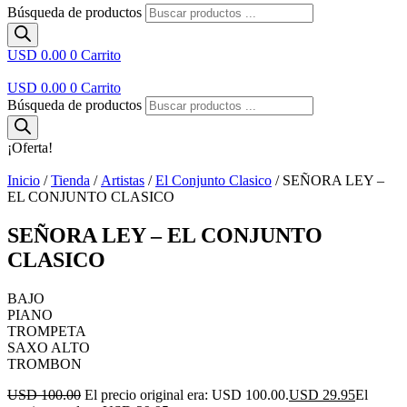
Búsqueda de productos
USD 0.00
0
Carrito
USD 0.00
0
Carrito
Búsqueda de productos
¡Oferta!
Inicio
/
Tienda
/
Artistas
/
El Conjunto Clasico
/ SEÑORA LEY –
EL CONJUNTO CLASICO
SEÑORA LEY – EL CONJUNTO
CLASICO
BAJO
PIANO
TROMPETA
SAXO ALTO
TROMBON
USD 100.00
El precio original era: USD 100.00.
USD 29.95
El