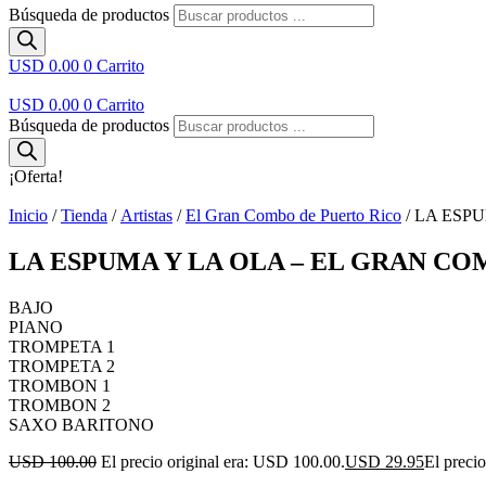
Búsqueda de productos
USD 0.00
0
Carrito
USD 0.00
0
Carrito
Búsqueda de productos
¡Oferta!
Inicio
/
Tienda
/
Artistas
/
El Gran Combo de Puerto Rico
/ LA ESP
LA ESPUMA Y LA OLA – EL GRAN C
BAJO
PIANO
TROMPETA 1
TROMPETA 2
TROMBON 1
TROMBON 2
SAXO BARITONO
USD 100.00
El precio original era: USD 100.00.
USD 29.95
El preci