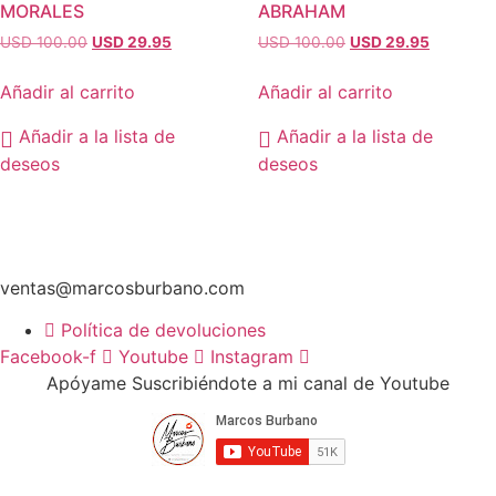
MORALES
ABRAHAM
El
El
El
El
USD 100.00
USD 29.95
USD 100.00
USD 29.95
precio
precio
precio
precio
original
actual
original
actual
Añadir al carrito
Añadir al carrito
era:
es:
era:
es:
USD
USD
USD
USD
Añadir a la lista de
Añadir a la lista de
100.00.
29.95.
100.00.
29.95.
deseos
deseos
ventas@marcosburbano.com
Política de devoluciones
Facebook-f
Youtube
Instagram
Apóyame Suscribiéndote a mi canal de Youtube