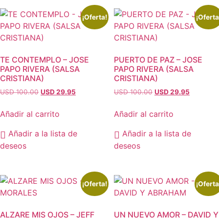
¡Oferta!
¡Oferta
TE CONTEMPLO – JOSE
PUERTO DE PAZ – JOSE
PAPO RIVERA (SALSA
PAPO RIVERA (SALSA
CRISTIANA)
CRISTIANA)
El
El
El
El
USD 100.00
USD 29.95
USD 100.00
USD 29.95
precio
precio
precio
precio
original
actual
original
actual
Añadir al carrito
Añadir al carrito
era:
es:
era:
es:
USD
USD
USD
USD
Añadir a la lista de
Añadir a la lista de
100.00.
29.95.
100.00.
29.95.
deseos
deseos
¡Oferta!
¡Oferta
ALZARE MIS OJOS – JEFF
UN NUEVO AMOR – DAVID Y