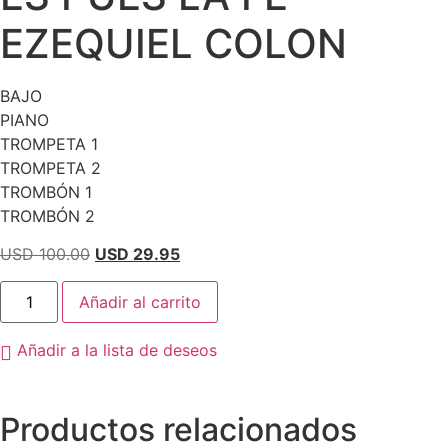
EZEQUIEL COLON
BAJO
PIANO
TROMPETA 1
TROMPETA 2
TROMBÓN 1
TROMBÓN 2
El
El
USD 100.00
USD 29.95
precio
precio
ES
original
actual
Añadir al carrito
PUES
LA
era:
es:
FE
USD
USD
Añadir a la lista de deseos
-
EZEQUIEL
100.00.
29.95.
COLON
cantidad
Productos relacionados