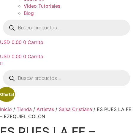
Video Tutoriales
Blog
Búsqueda
de
productos
USD 0.00
0
Carrito
USD 0.00
0
Carrito
Búsqueda
de
productos
¡Oferta!
Inicio
/
Tienda
/
Artistas
/
Salsa Cristiana
/ ES PUES LA FE
– EZEQUIEL COLON
ES PUES LA FE –