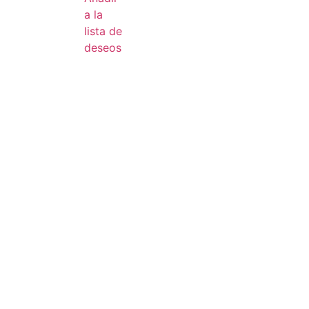
a la
lista de
deseos