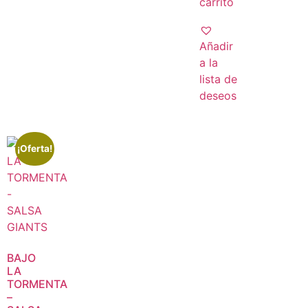
carrito
Añadir
a la
lista de
deseos
¡Oferta!
BAJO
LA
TORMENTA
–