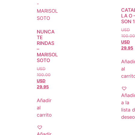
CATA
LA O 
SON 
USD
NUNCA
100.00
TE
USD
RINDAS
29.95
–
MARISOL
SOTO
Añadi
al
USD
100.00
carrit
USD
29.95
Añadi
Añadir
a la
al
lista 
carrito
deseo
Añadir