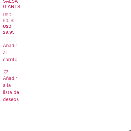
SALSA
GIANTS
USD
60.00
USD
29.95
Añadir
al
carrito
Añadir
a la
lista de
deseos