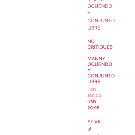
NO
CRITIQUES
–
MANNY
OQUENDO
Y
CONJUNTO
LIBRE
USD
100.00
USD
29.95
Añadir
al