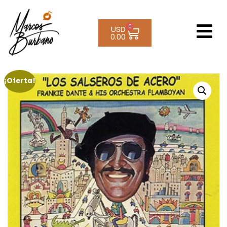
0
USD
0.00
¡Oferta!