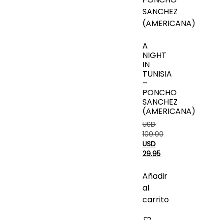
A
NIGHT
IN
TUNISIA
–
PONCHO
SANCHEZ
(AMERICANA)
USD
100.00
USD
29.95
Añadir
al
carrito