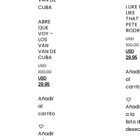
I LIKE 
LIKE
THAT
ABRE
PETE
QUE
RODR
VOY –
LOS
USD
VAN
100.00
VAN DE
USD
CUBA
29.95
USD
Añadi
100.00
USD
al
29.95
carri
Añadir
al
Añadi
carrito
a la
lista 
dese
Añadir