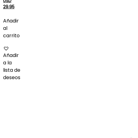
USD
29.95
Añadir
al
carrito
Añadir
a la
lista de
deseos