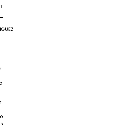
IT
 –
IGUEZ
r
to
r
de
os