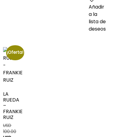
Añadir
a la
lista de
deseos
¡Oferta!
LA
RUEDA
–
FRANKIE
RUIZ
USD
100.00