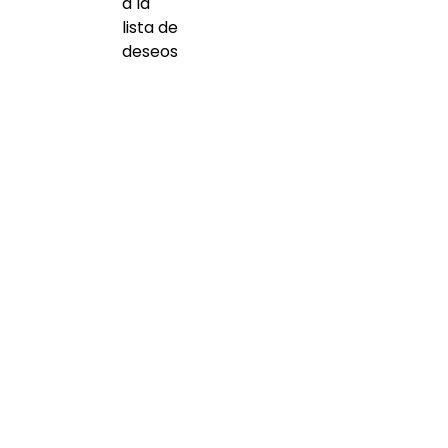
a la
lista de
deseos