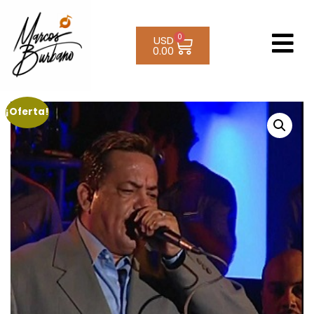
0
USD
0.00
¡Oferta!