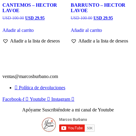
CANTEMOS – HECTOR
BARRUNTO – HECTOR
LAVOE
LAVOE
El
El
El
El
USD 100.00
USD 29.95
USD 100.00
USD 29.95
precio
precio
precio
precio
original
actual
original
actual
Añadir al carrito
Añadir al carrito
era:
es:
era:
es:
USD
USD
USD
USD
Añadir a la lista de deseos
Añadir a la lista de deseos
100.00.
29.95.
100.00.
29.95.
ventas@marcosburbano.com
Política de devoluciones
Facebook-f
Youtube
Instagram
Apóyame Suscribiéndote a mi canal de Youtube