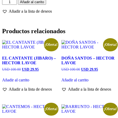
JUNIO
original
actual
Añadir al carrito
73
era:
es:
-
Añadir a la lista de deseos
USD
USD
HECTOR
100.00.
29.95.
LAVOE
cantidad
Productos relacionados
¡Oferta!
¡Oferta!
EL CANTANTE (JIBARO) –
DOÑA SANTOS – HECTOR
HECTOR LAVOE
LAVOE
El
El
El
El
USD 100.00
USD 29.95
USD 100.00
USD 29.95
precio
precio
precio
precio
original
actual
original
actual
Añadir al carrito
Añadir al carrito
era:
es:
era:
es:
USD
USD
USD
USD
Añadir a la lista de deseos
Añadir a la lista de deseos
100.00.
29.95.
100.00.
29.95.
¡Oferta!
¡Oferta!