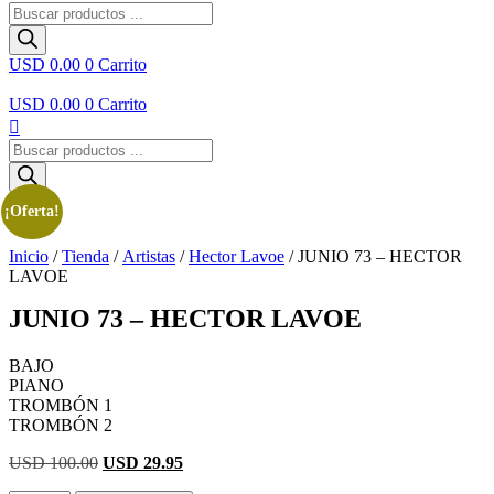
Búsqueda
de
productos
USD 0.00
0
Carrito
USD 0.00
0
Carrito
Búsqueda
de
productos
¡Oferta!
Inicio
/
Tienda
/
Artistas
/
Hector Lavoe
/ JUNIO 73 – HECTOR
LAVOE
JUNIO 73 – HECTOR LAVOE
BAJO
PIANO
TROMBÓN 1
TROMBÓN 2
El
El
USD 100.00
USD 29.95
precio
precio