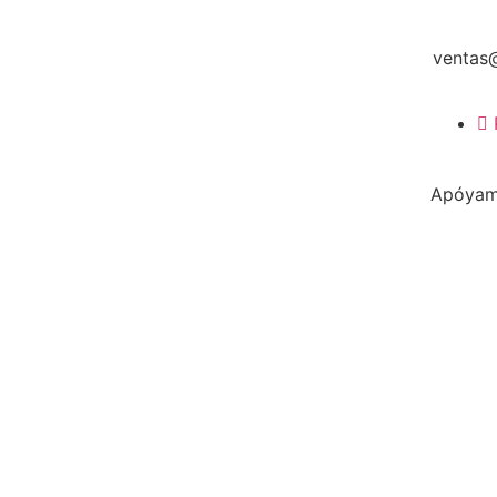
ventas
Apóyame