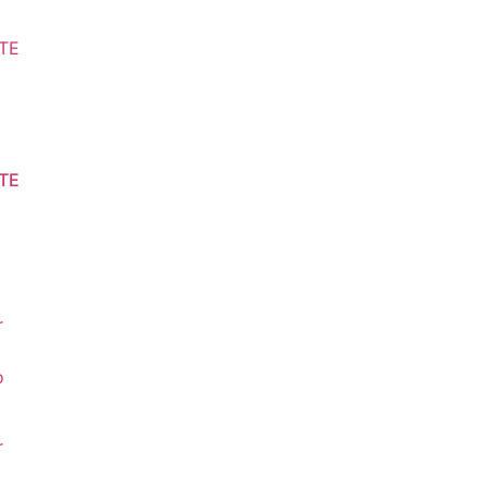
TE
r
o
r