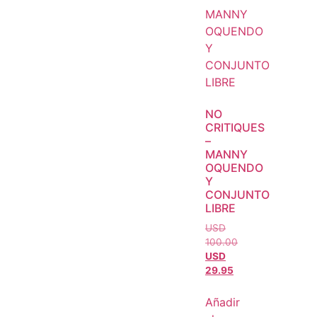
NO
CRITIQUES
–
MANNY
OQUENDO
Y
CONJUNTO
LIBRE
USD
100.00
USD
29.95
Añadir