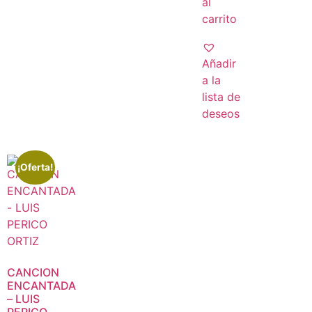
al
carrito
Añadir
a la
lista de
deseos
¡Oferta!
CANCION
ENCANTADA
– LUIS