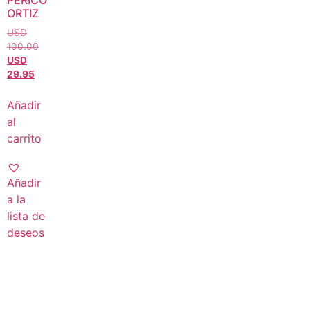
PERICO
ORTIZ
USD
100.00
USD
29.95
Añadir
al
carrito
Añadir
a la
lista de
deseos