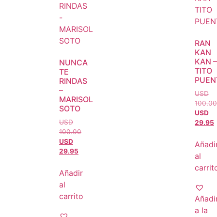
RAN
KAN
KAN –
NUNCA
TITO
TE
PUEN
RINDAS
–
USD
MARISOL
100.00
SOTO
USD
USD
29.95
100.00
USD
Añadi
29.95
al
carrit
Añadir
al
carrito
Añadi
a la