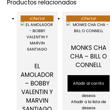
Productos relacionados
¡Oferta!
¡Oferta!
MONKS CHA
CHA – BILL O
CONNELL
EL
AMOLADOR
USD 100.00
USD 29.95
– BOBBY
Añadir al carrito
Añadir a la lista de
VALENTIN Y
deseos
MARVIN
Añadir a la lista de
deseos
SANTIAGO