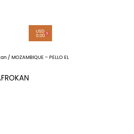
USD
0
0.00
kan
/ MOZAMBIQUE – PELLO EL
 AFROKAN