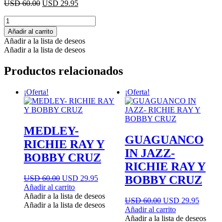
El
El
USD 60.00
USD 29.95
precio
precio
YO
original
actual
SE
era:
es:
Añadir al carrito
QUE
USD
USD
Añadir a la lista de deseos
TE
60.00.
29.95.
Añadir a la lista de deseos
AMO
-
Productos relacionados
RICHIE
RAY
Y
¡Oferta!
¡Oferta!
BOBBY
CRUZ
cantidad
MEDLEY-
GUAGUANCO
RICHIE RAY Y
IN JAZZ-
BOBBY CRUZ
RICHIE RAY Y
BOBBY CRUZ
El
El
USD 60.00
USD 29.95
precio
precio
Añadir al carrito
original
actual
Añadir a la lista de deseos
El
El
USD 60.00
USD 29.95
era:
es:
Añadir a la lista de deseos
precio
precio
Añadir al carrito
USD
USD
original
actual
Añadir a la lista de deseos