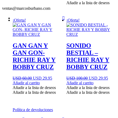
60.00.
29.95.
era:
es:
Añadir a la lista de deseos
USD
USD
ventas@marcosburbano.com
60.00.
29.95.
¡Oferta!
¡Oferta!
GAN GAN Y
SONIDO
GAN GON-
BESTIAL –
RICHIE RAY Y
RICHIE RAY Y
BOBBY CRUZ
BOBBY CRUZ
El
El
El
El
USD 60.00
USD 29.95
USD 100.00
USD 29.95
precio
precio
precio
precio
Añadir al carrito
Añadir al carrito
original
actual
original
actual
Añadir a la lista de deseos
Añadir a la lista de deseos
era:
es:
era:
es:
Añadir a la lista de deseos
Añadir a la lista de deseos
USD
USD
USD
USD
60.00.
29.95.
100.00.
29.95
Política de devoluciones