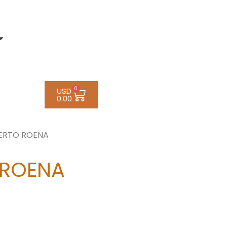
0
USD
0.00
BERTO ROENA
 ROENA