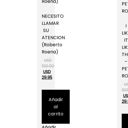
NECESITO
LLAMAR
I
SU
LI
ATENCION
IT
(Roberto
LI
Roena)
TH
USD
–
100.00
PE
USD
RO
29.95
U
100
U
Añadir
29
al
carrito
Añadir