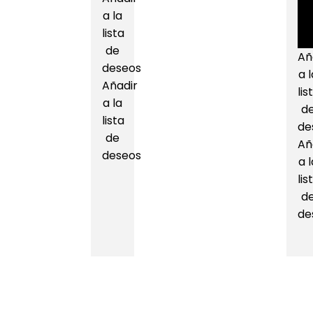
a la
lista
de
Añ
deseos
a l
Añadir
lis
a la
d
lista
de
de
Añ
deseos
a l
lis
d
de