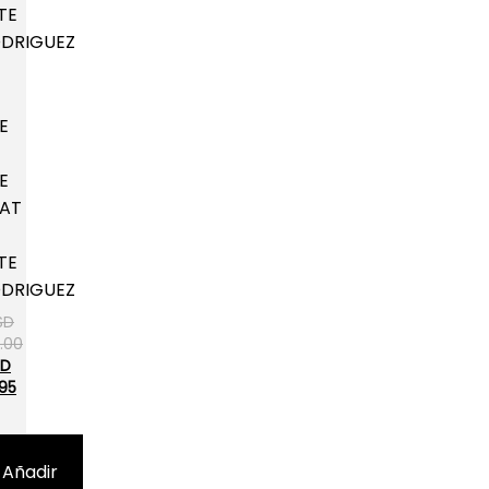
KE
KE
AT
TE
DRIGUEZ
SD
.00
SD
.95
Añadir