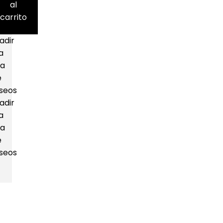
al
carrito
adir
a
ta
e
seos
adir
a
ta
e
seos