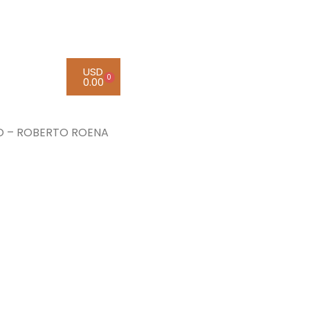
USD
0
0.00
O – ROBERTO ROENA