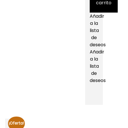
carrito
Añadir
a la
lista
de
deseos
Añadir
a la
lista
de
deseos
¡Oferta!