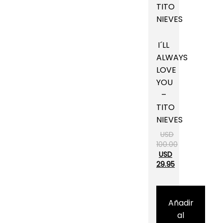
I´LL
ALWAYS
LOVE
YOU
–
TITO
NIEVES
USD
100.00
USD
29.95
Añadir
al