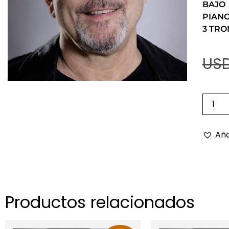
BAJO
PIAN
3 TR
USD
Aña
Productos relacionados