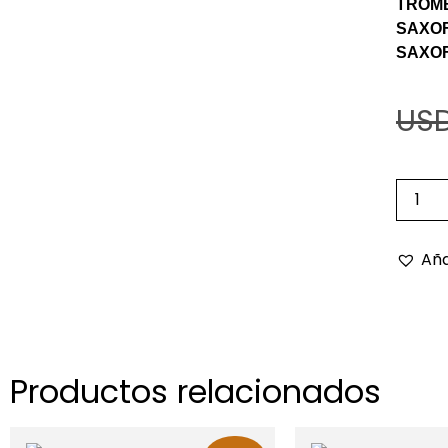
TROM
SAXO
SAXO
USD
Aña
Productos relacionados