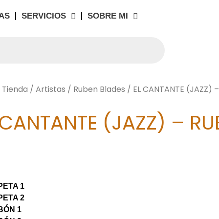
AS
SERVICIOS
SOBRE MI
/
Tienda
/
Artistas
/
Ruben Blades
/ EL CANTANTE (JAZZ) 
 CANTANTE (JAZZ) – RU
ETA 1
ETA 2
BÓN 1