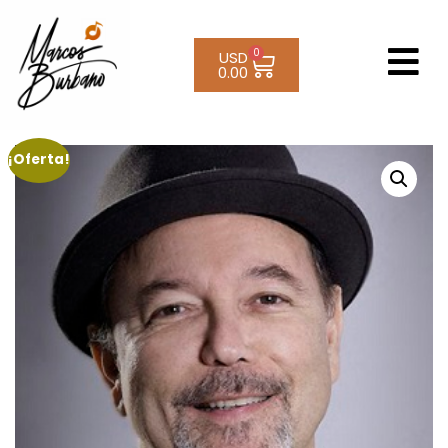
0
USD
0.00
¡Oferta!