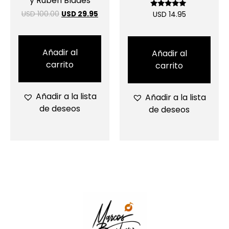
y Ruben Blades
USD 100.00
USD 29.95
Valorado
USD 14.95
con
5.00
de 5
Añadir al
Añadir al
carrito
carrito
Añadir a la lista
Añadir a la lista
de deseos
de deseos