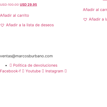
pr
El
El
USD 100.00
USD 29.95
ori
Añadir al carr
precio
precio
er
original
actual
Añadir al carrito
U
Añadir a l
era:
es:
10
USD
USD
Añadir a la lista de deseos
100.00.
29.95.
ventas@marcosburbano.com
Política de devoluciones
Facebook-f
Youtube
Instagram