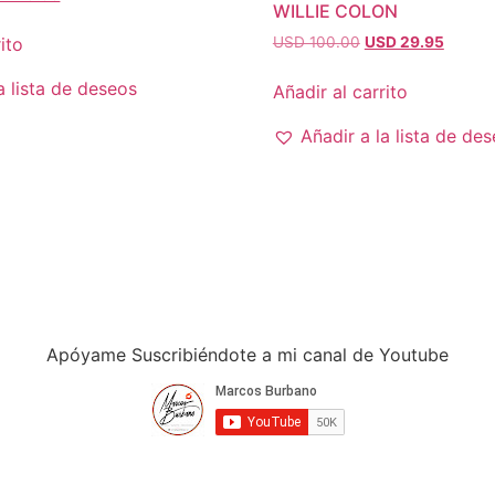
WILLIE COLON
ecio
precio
ginal
actual
El
El
ito
USD 100.00
USD 29.95
a:
es:
precio
precio
SD
USD
original
actual
a lista de deseos
Añadir al carrito
0.00.
29.95.
era:
es:
USD
USD
Añadir a la lista de de
100.00.
29.95.
Apóyame Suscribiéndote a mi canal de Youtube