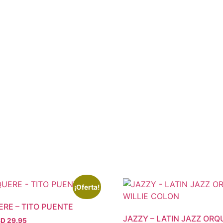
¡Oferta!
ERE – TITO PUENTE
JAZZY – LATIN JAZZ ORQ
El
D 29.95