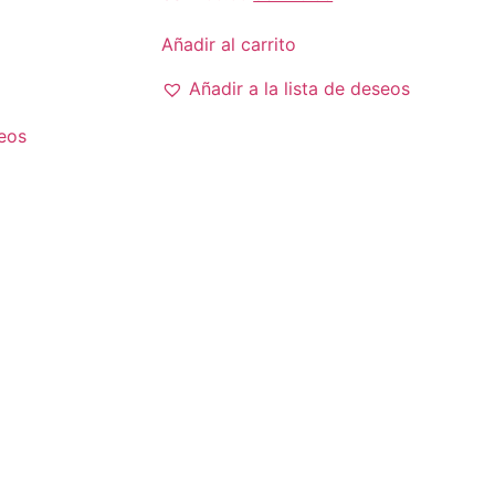
precio
precio
original
actual
Añadir al carrito
era:
es:
USD
USD
Añadir a la lista de deseos
100.00.
29.95.
seos