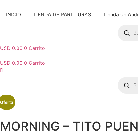
Ir
al
INICIO
TIENDA DE PARTITURAS
Tienda de Aud
contenido
Búsqued
de
product
USD 0.00
0
Carrito
USD 0.00
0
Carrito
Búsqued
de
product
¡Oferta!
MORNING – TITO PUE