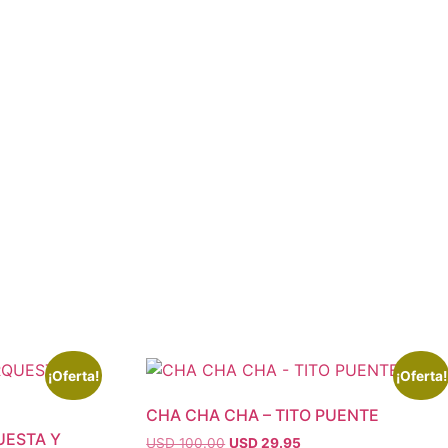
¡Oferta!
¡Oferta!
CHA CHA CHA – TITO PUENTE
UESTA Y
El
El
USD 100.00
USD 29.95