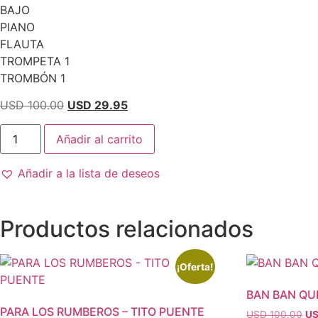
BAJO
PIANO
FLAUTA
TROMPETA 1
TROMBÓN 1
El
El
USD 100.00
USD 29.95
precio
precio
MORNING
original
actual
Añadir al carrito
-
TITO
era:
es:
PUENTE
USD
USD
Añadir a la lista de deseos
cantidad
100.00.
29.95.
Productos relacionados
¡Oferta!
BAN BAN QU
PARA LOS RUMBEROS – TITO PUENTE
El
USD 100.00
US