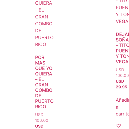
DEJA
SOÑA
– TIT
PUEN
Y TO
POR
VEGA
MAS
QUE YO
USD
QUIERA
100.00
– EL
USD
GRAN
29.95
COMBO
DE
Añadi
PUERTO
RICO
al
carrit
USD
100.00
USD