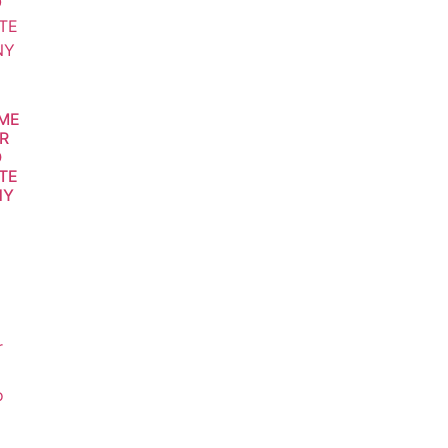
ME
R
O
TE
NY
r
o