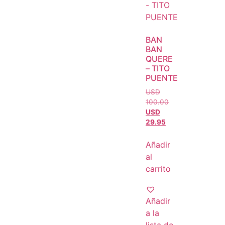
BAN
BAN
QUERE
– TITO
PUENTE
USD
100.00
USD
29.95
Añadir
al
carrito
Añadir
a la