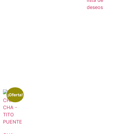
lista de
deseos
¡Oferta!