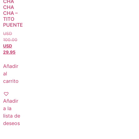
CHA
CHA
CHA –
TITO
PUENTE
USD
100.00
USD
29.95
Añadir
al
carrito
Añadir
a la
lista de
deseos