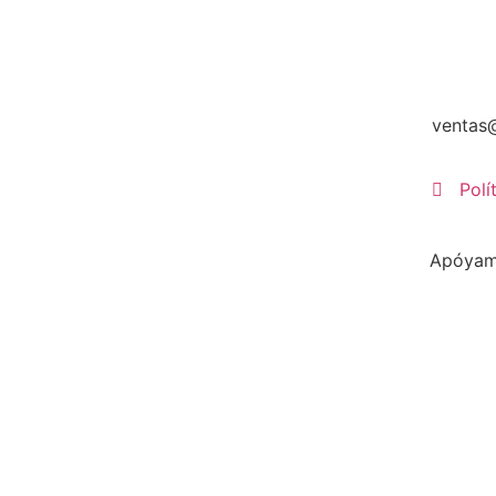
ventas
Polí
Apóyame