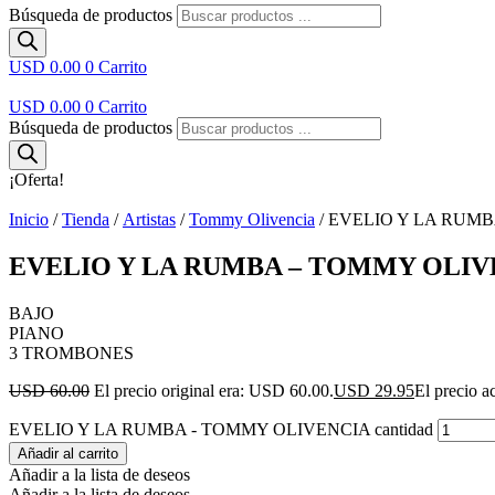
Búsqueda de productos
USD 0.00
0
Carrito
USD 0.00
0
Carrito
Búsqueda de productos
¡Oferta!
Inicio
/
Tienda
/
Artistas
/
Tommy Olivencia
/ EVELIO Y LA RUM
EVELIO Y LA RUMBA – TOMMY OLIV
BAJO
PIANO
3 TROMBONES
USD 60.00
El precio original era: USD 60.00.
USD 29.95
El precio a
EVELIO Y LA RUMBA - TOMMY OLIVENCIA cantidad
Añadir al carrito
Añadir a la lista de deseos
Añadir a la lista de deseos