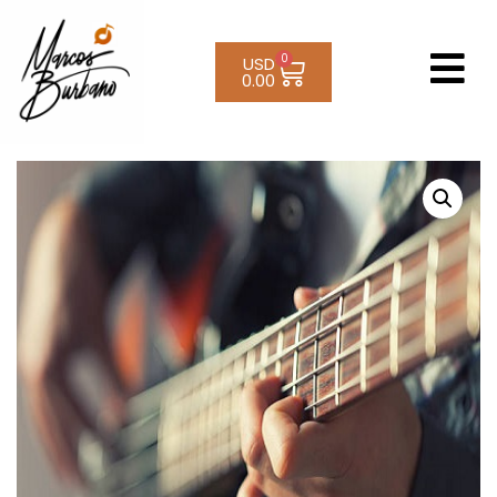
0
USD
0.00