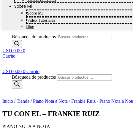
Sobre Mi
Sobre Mi
Video Tutoriales
Blog
Búsqueda de productos
USD 0.00
0
Carrito
USD 0.00
0
Carrito
Búsqueda de productos
Inicio
/
Tienda
/
Piano Nota a Nota
/
Frankie Ruiz - Piano Nota a Not
TU CON EL – FRANKIE RUIZ
PIANO NOTA A NOTA