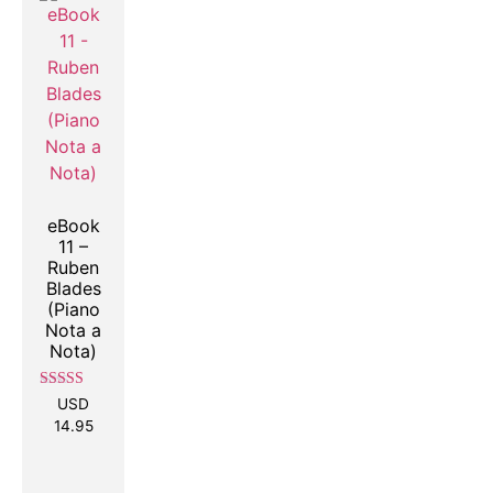
eBook
11 –
Ruben
Blades
(Piano
Nota a
Nota)
Valorado con
USD
5.00
14.95
de 5