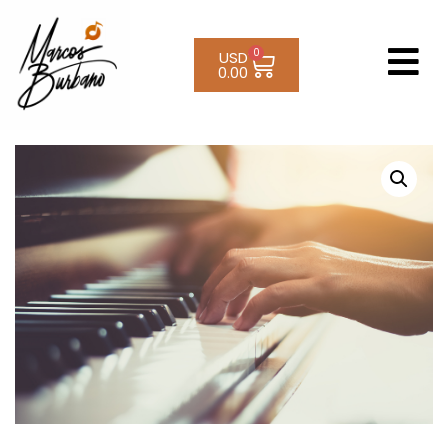
0
USD
0.00