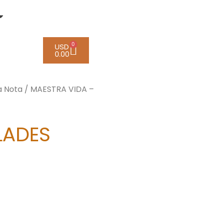
0
USD
0.00
a Nota
/ MAESTRA VIDA –
LADES