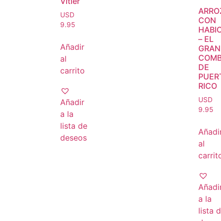
Vitier
ARRO
USD
CON
9.95
HABI
– EL
Añadir
GRAN
COM
al
DE
carrito
PUER
RICO
USD
Añadir
9.95
a la
lista de
Añadi
deseos
al
carrit
Añadi
a la
lista 