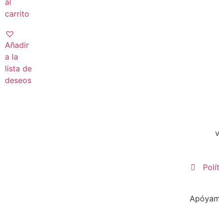
al
carrito
Añadir
a la
lista de
deseos
Polí
Apóyame