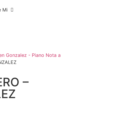
e Mi
en Gonzalez - Piano Nota a
NZALEZ
RO –
LEZ