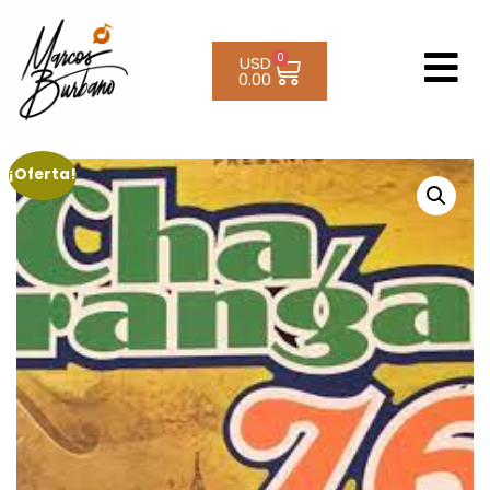
0
USD
0.00
¡Oferta!