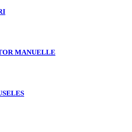
RI
ICTOR MANUELLE
USELES