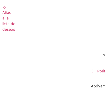
Añadir
a la
lista de
deseos
Polí
Apóyame