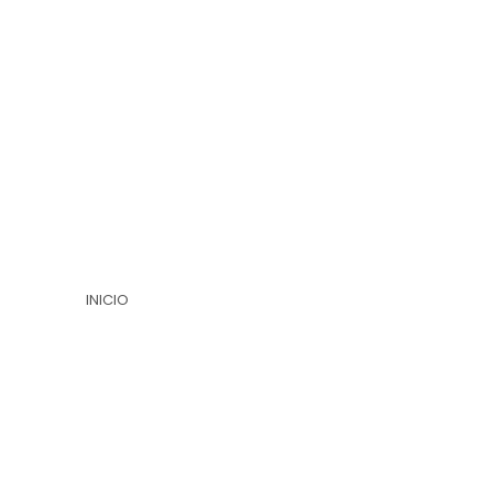
INICIO
TIENDA DE PARTITURAS
TIENDA DE AUDIO
SERVICIOS
SOBRE MI