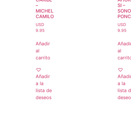
–
SI –
MICHEL
SONO
CAMILO
PONC
USD
USD
9.95
9.95
Añadir
Añadi
al
al
carrito
carrit
Añadir
Añadi
a la
a la
lista de
lista 
deseos
deseo