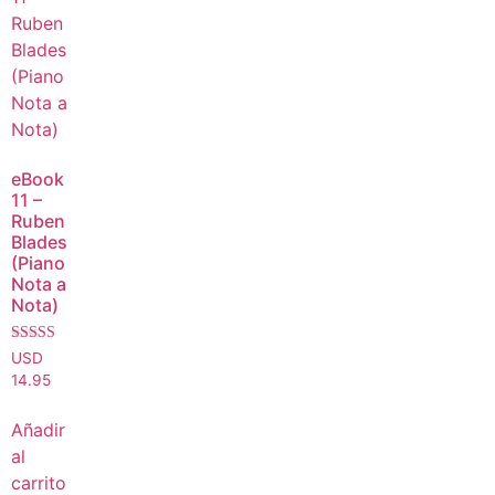
eBook
11 –
Ruben
Blades
(Piano
Nota a
Nota)
Valorado con
USD
5.00
14.95
de 5
Añadir
al
carrito