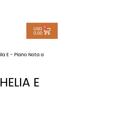
0
USD
0.00
ila E - Piano Nota a
HELIA E